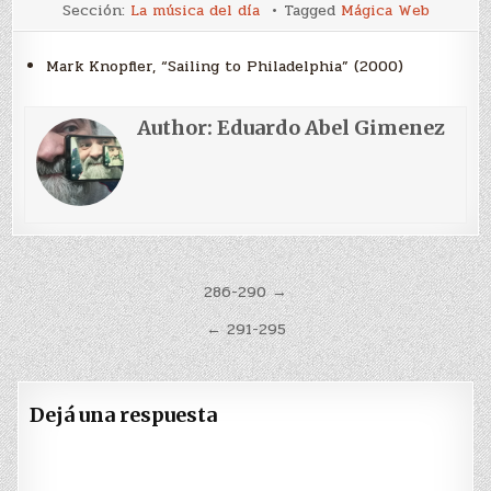
La
Sección:
La música del día
Tagged
Mágica Web
música
de
hoy
Mark Knopfler, “Sailing to Philadelphia” (2000)
Author:
Eduardo Abel Gimenez
Navegación
286-290 →
de
← 291-295
entradas
Dejá una respuesta