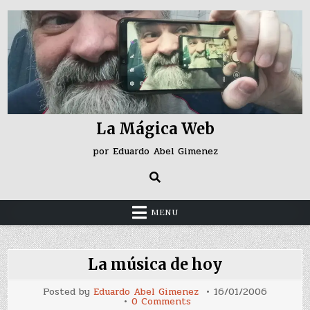
Skip
to
content
La Mágica Web
por Eduardo Abel Gimenez
MENU
La música de hoy
Posted by
Eduardo Abel Gimenez
16/01/2006
on
0 Comments