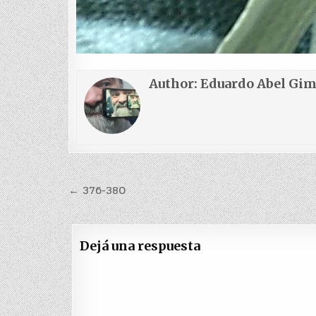
Author:
Eduardo Abel Gi
Navegación
← 376-380
de
entradas
Dejá una respuesta