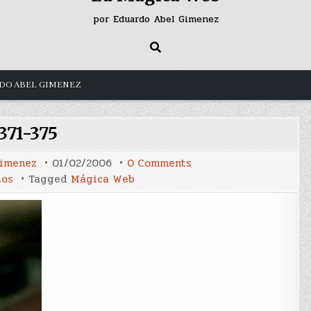
por Eduardo Abel Gimenez
DO ABEL GIMENEZ
371-375
on
Gimenez
01/02/2006
0 Comments
371-
tos
Tagged
Mágica Web
375