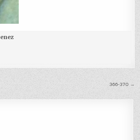
menez
366-370 →