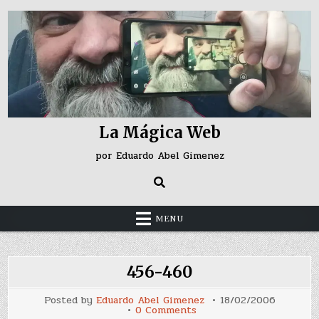
Skip
to
content
La Mágica Web
por Eduardo Abel Gimenez
MENU
456-460
Posted by
Eduardo Abel Gimenez
18/02/2006
on
0 Comments