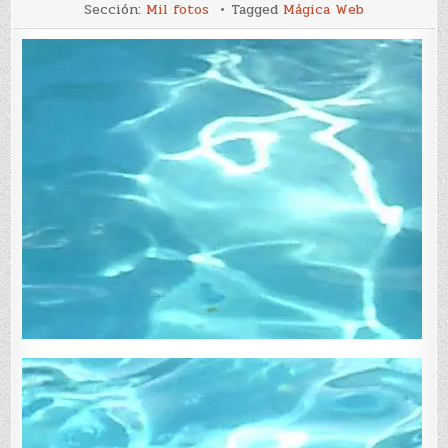
456-
Sección:
Mil fotos
Tagged
Mágica Web
460