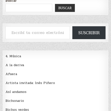
Buscar
BUSCAR
Escribí tu correo electrónico…
SUSCRIBIR
4. Música
A la deriva
Afuera
Artista invitada: Inés Piñero
Así andamos
Bichonario
Bichos verdes