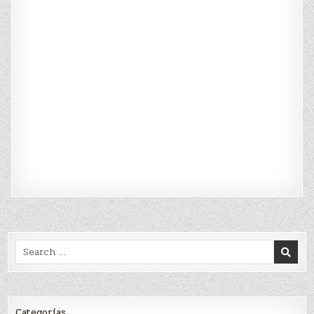
Search
for:
Categorías