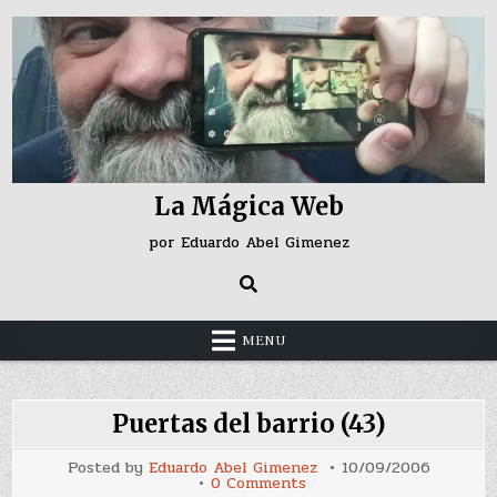
Skip
to
content
La Mágica Web
por Eduardo Abel Gimenez
MENU
Puertas del barrio (43)
Posted by
Eduardo Abel Gimenez
10/09/2006
on
0 Comments