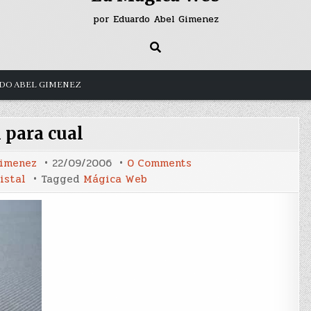
por Eduardo Abel Gimenez
DO ABEL GIMENEZ
 para cual
on
Gimenez
22/09/2006
0 Comments
Tal
istal
Tagged
Mágica Web
para
cual