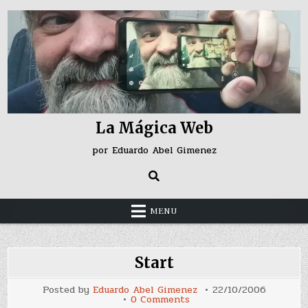
Skip
to
content
La Mágica Web
por Eduardo Abel Gimenez
MENU
Start
Posted by
Eduardo Abel Gimenez
22/10/2006
on
0 Comments