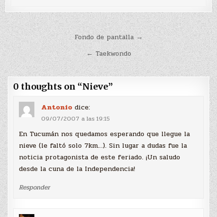
Navegación
Fondo de pantalla →
de
← Taekwondo
entradas
0 thoughts on “
Nieve
”
Antonio
dice:
09/07/2007 a las 19:15
En Tucumán nos quedamos esperando que llegue la
nieve (le faltó solo 7km…). Sin lugar a dudas fue la
noticia protagonista de este feriado. ¡Un saludo
desde la cuna de la Independencia!
Responder