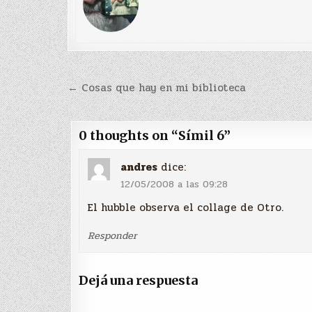
Navegación
← Cosas que hay en mi biblioteca
de
entradas
0 thoughts on “
Símil 6
”
andres
dice:
12/05/2008 a las 09:28
El hubble observa el collage de Otro.
Responder
Dejá una respuesta