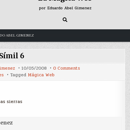
por Eduardo Abel Gimenez
DO ABEL GIMENEZ
Símil 6
on
Gimenez
10/05/2008
0 Comments
Símil
es
Tagged
Mágica Web
6
as sierras
menez