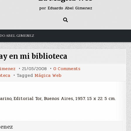
por Eduardo Abel Gimenez
DO ABEL GIMENEZ
ay en mi biblioteca
on
Gimenez
21/05/2008
0 Comments
Cosas
oteca
Tagged
Mágica Web
que
hay
en
mi
biblioteca
ino, Editorial Tor, Buenos Aires, 1957. 15 x 22. 5 cm.
menez