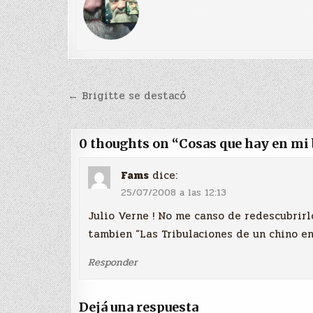
Navegación
← Brigitte se destacó
de
entradas
0 thoughts on “
Cosas que hay en mi 
Fams
dice:
25/07/2008 a las 12:13
Julio Verne ! No me canso de redescubrirl
tambien “Las Tribulaciones de un chino en
Responder
Dejá una respuesta