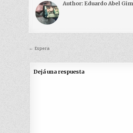
Author:
Eduardo Abel Gi
Navegación
← Espera
de
entradas
Dejá una respuesta