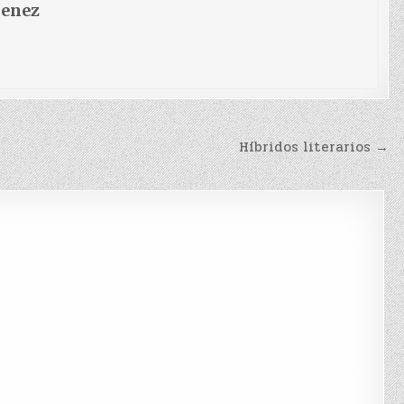
menez
Híbridos literarios →