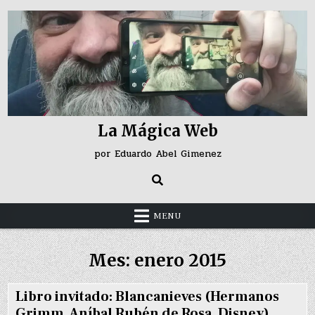
Skip
to
content
La Mágica Web
por Eduardo Abel Gimenez
MENU
Mes:
enero 2015
Libro invitado: Blancanieves (Hermanos
Grimm, Aníbal Rubén de Rosa, Disney)