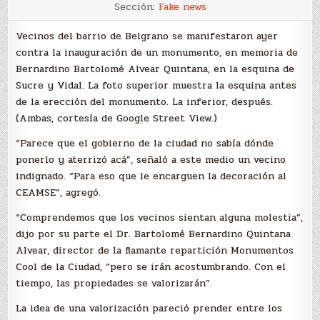
Protestas
Sección:
Fake news
por
un
monumento
Vecinos del barrio de Belgrano se manifestaron ayer
contra la inauguración de un monumento, en memoria de
Bernardino Bartolomé Alvear Quintana, en la esquina de
Sucre y Vidal. La foto superior muestra la esquina antes
de la erección del monumento. La inferior, después.
(Ambas, cortesía de Google Street View.)
“Parece que el gobierno de la ciudad no sabía dónde
ponerlo y aterrizó acá”, señaló a este medio un vecino
indignado. “Para eso que le encarguen la decoración al
CEAMSE”, agregó.
“Comprendemos que los vecinos sientan alguna molestia”,
dijo por su parte el Dr. Bartolomé Bernardino Quintana
Alvear,
director de la flamante repartición Monumentos
Cool
de la Ciudad, “pero se irán acostumbrando. Con el
tiempo, las propiedades se valorizarán”.
La idea de una valorización pareció prender entre los