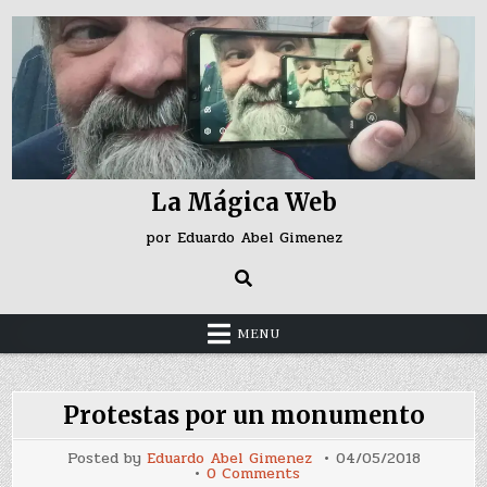
Skip
to
content
La Mágica Web
por Eduardo Abel Gimenez
MENU
Protestas por un monumento
Posted by
Eduardo Abel Gimenez
04/05/2018
on
0 Comments