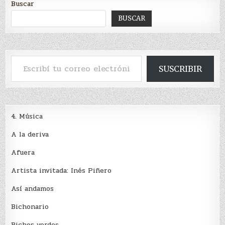
Buscar
BUSCAR
Escribí tu correo electrónico…
SUSCRIBIR
4. Música
A la deriva
Afuera
Artista invitada: Inés Piñero
Así andamos
Bichonario
Bichos verdes