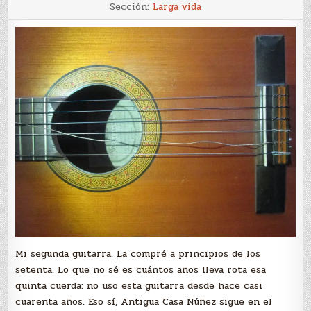
Guitarra
Sección:
Larga vida
de
Antigua
Casa
Núñez
Mi segunda guitarra. La compré a principios de los
setenta. Lo que no sé es cuántos años lleva rota esa
quinta cuerda: no uso esta guitarra desde hace casi
cuarenta años. Eso sí, Antigua Casa Núñez sigue en el