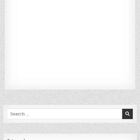
Search
for: