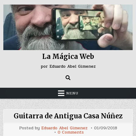
Skip
to
content
La Mágica Web
por Eduardo Abel Gimenez
MENU
Guitarra de Antigua Casa Núñez
Posted by
Eduardo Abel Gimenez
01/09/2018
on
0 Comments