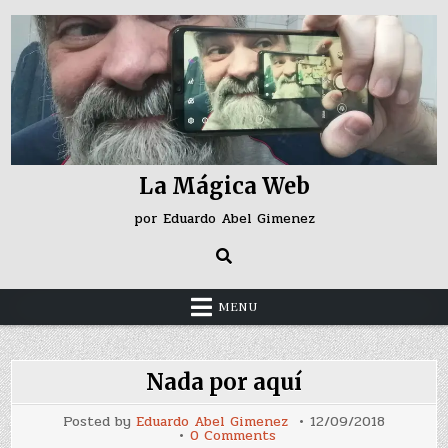
Skip
to
content
La Mágica Web
por Eduardo Abel Gimenez
MENU
Nada por aquí
Posted by
Eduardo Abel Gimenez
12/09/2018
on
0 Comments