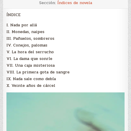
Nada
Sección:
Índices de novela
por
aquí
ÍNDICE
I. Nada por allá
II. Monedas, naipes
III. Pañuelos, sombreros
IV. Conejos, palomas
V. La hora del serrucho
VI. La dama que sonríe
VII. Una caja misteriosa
VIII. La primera gota de sangre
IX. Nada sale como debía
X. Veinte años de cárcel