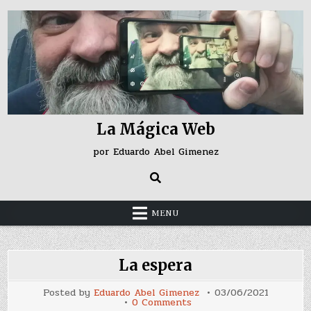
Skip
to
content
La Mágica Web
por Eduardo Abel Gimenez
MENU
La espera
Posted by
Eduardo Abel Gimenez
03/06/2021
on
0 Comments