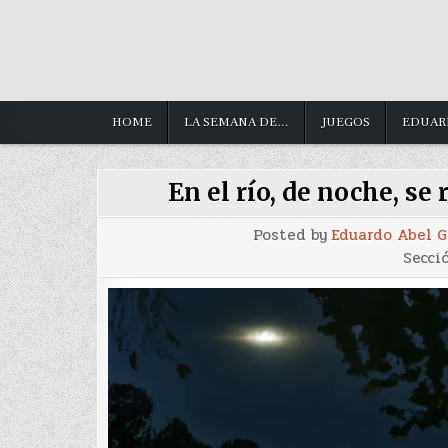
HOME
LA SEMANA DE…
JUEGOS
EDUAR
En el río, de noche, se
Posted by
Eduardo Abel 
Secci