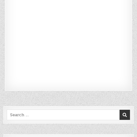
Search
for: