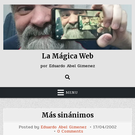
Skip
to
content
La Mágica Web
por Eduardo Abel Gimenez
MENU
Más sinánimos
Posted by
Eduardo Abel Gimenez
17/04/2002
on
0 Comments