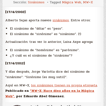
Más
Sección:
Sinánimos
Tagged
Mágica Web
,
MW+X
sinánimos
[17/4/2002]
Alberto Sejas aporta nuevos
sinánimos
. Entre otros:
El sinánimo de “dólar” es “peso”.
El sinánimo de “sinónimo” es “sinánimo”. (!)
Actualización: tras ver lo anterior, Luisa Axpe agrega:
El sinánimo de “homónimo” es “parónimo”.
¿Y cuál es el sinánimo de “sinánimo”?
[17/4/2012]
Y días después, Jorge Varlotta dice del sinánimo de
“sinánimo”: “Sinónimo (es muy sutil)”.
Aquí en MW+X,
los sinánimos tienen su propia etiqueta
.
Publicado en
“MW+X: Hace diez años en la Mágica
Web”,
por Eduardo Abel Gimenez.