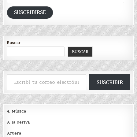
de
email
SUSCRIBIRSE
Buscar
BUSCAR
Escribí tu correo electrónico…
SUSCRIBIR
4. Música
A la deriva
Afuera