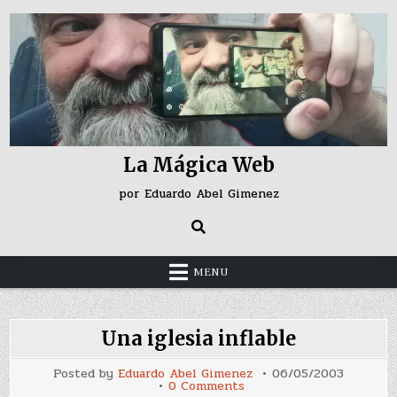
Skip
to
content
La Mágica Web
por Eduardo Abel Gimenez
MENU
Una iglesia inflable
Posted by
Eduardo Abel Gimenez
06/05/2003
on
0 Comments