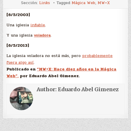
Una
Sección:
Links
Tagged
Mágica Web
,
MW+X
iglesia
inflable
[6/5/2003]
Una iglesia
inflable
.
Y una iglesia
voladora
.
[6/5/2013]
La iglesia voladora no está más, pero
probablemente
fuera algo así
.
Publicado en
“MW+X: Hace diez años en la Mágica
Web”,
por Eduardo Abel Gimenez.
Author:
Eduardo Abel Gimenez