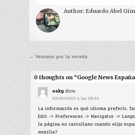
Author:
Eduardo Abel Gi
Navegación
← Venimos por la vereda
de
entradas
0 thoughts on “
Google News España
oaky
dice:
03/10/2003 a las 08:33
La información es qué idioma preferís. Ta
Edit -> Preferences -> Navigator -> Lang
la página en castellano cuando elijo espa
mozilla?