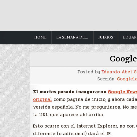
HOME
LA SEMANA DE…
JUEGOS
EDUAR
Google
Posted by
Eduardo Abel 
Sección:
Googlel
El martes pasado inauguraron
Google New
original
como pagina de inicio, y ahora cad
versión española. No me preguntaron. No me 
la URL que aparece ahí arriba.
Esto ocurre con el Internet Explorer, no co
diferente (o adicional) dará el IE.