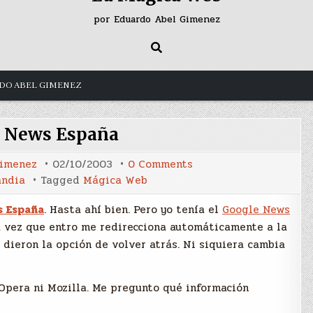
por Eduardo Abel Gimenez
DO ABEL GIMENEZ
 News España
on
Gimenez
02/10/2003
0 Comments
Google
andia
Tagged
Mágica Web
News
España
s España
. Hasta ahí bien. Pero yo tenía el
Google News
a vez que entro me redirecciona automáticamente a la
dieron la opción de volver atrás. Ni siquiera cambia
n Opera ni Mozilla. Me pregunto qué información