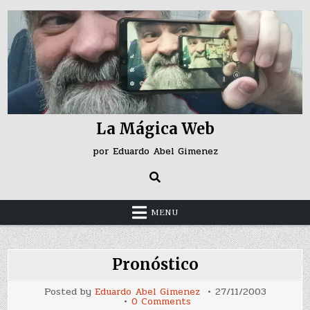
Skip
to
content
La Mágica Web
por Eduardo Abel Gimenez
MENU
Pronóstico
Posted by
Eduardo Abel Gimenez
27/11/2003
on
0 Comments