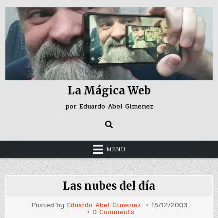
Skip
to
content
La Mágica Web
por Eduardo Abel Gimenez
MENU
Las nubes del día
Posted by
Eduardo Abel Gimenez
15/12/2003
on
0 Comments