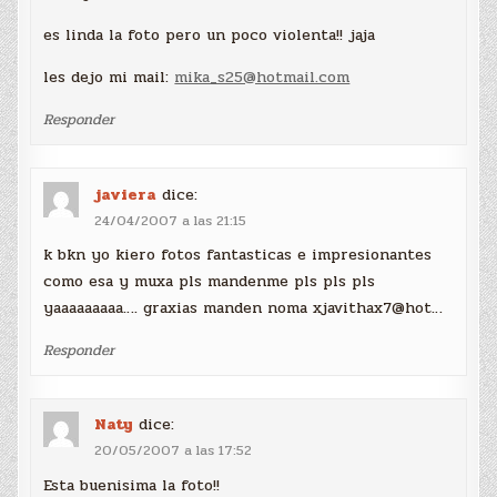
es linda la foto pero un poco violenta!! jaja
les dejo mi mail:
mika_s25@hotmail.com
Responder
javiera
dice:
24/04/2007 a las 21:15
k bkn yo kiero fotos fantasticas e impresionantes
como esa y muxa pls mandenme pls pls pls
yaaaaaaaaa…. graxias manden noma xjavithax7@hot…
Responder
Naty
dice:
20/05/2007 a las 17:52
Esta buenisima la foto!!