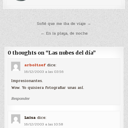
Navegación
Soñé que me iba de viaje →
de
← En la playa, de noche
entradas
0 thoughts on “
Las nubes del día
”
arboltsef
dice:
16/12/2003 a las 03:56
Impresionantes.
Wow. Yo quisiera fotografiar unas así.
Responder
Luisa
dice:
16/12/2003 a las 10:58