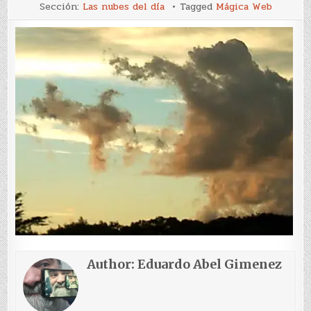
Las
Sección:
Las nubes del día
Tagged
Mágica Web
nubes
del
día
Author:
Eduardo Abel Gimenez