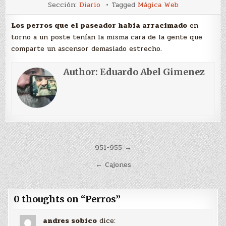
Perros
Sección:
Diario
Tagged
Mágica Web
Los perros que el paseador había arracimado
en
torno a un poste tenían la misma cara de la gente que
comparte un ascensor demasiado estrecho.
Author:
Eduardo Abel Gimenez
Navegación
951-955 →
de
← Cajones
entradas
0 thoughts on “
Perros
”
andres sobico
dice: