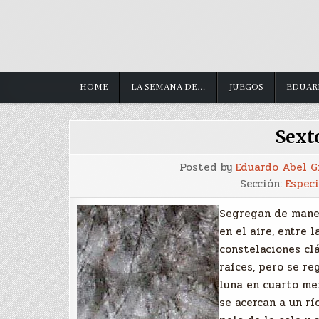
HOME
LA SEMANA DE…
JUEGOS
EDUAR
Sext
Posted by
Eduardo Abel 
Sección:
Espec
Segregan de maner
en el aire, entre 
constelaciones clá
raíces, pero se r
luna en cuarto me
se acercan a un r