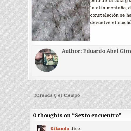
pelo de la cola y 
la alta montaña, d
constelación se h
devuelve el mechó
Author:
Eduardo Abel Gi
Navegación
← Miranda y el tiempo
de
entradas
0 thoughts on “
Sexto encuentro
”
Sikanda
dice: