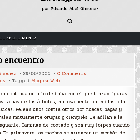
por Eduardo Abel Gimenez
DO ABEL GIMENEZ
o encuentro
on
Gimenez
29/06/2006
0 Comments
Sexto
ies
Tagged
Mágica Web
encuentro
a continua un hilo de baba con el que trazan figuras
las ramas de los árboles, curiosamente parecidas a las
sicas. Pelean unos contra otros por nueces, bayas y
egalan mutuamente orugas y ciempiés. Le aúllan a la
nguante. Caminan de costado y son muy torpes cuando
ío. En primavera los machos se arrancan un mechón de