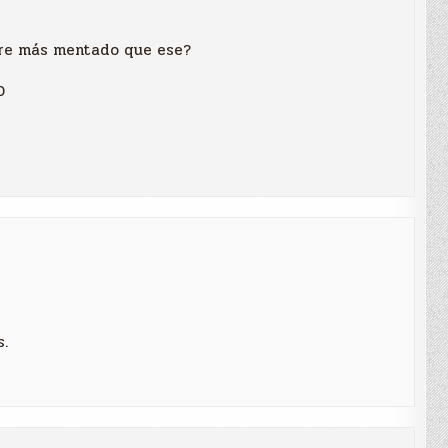
bre más mentado que ese?
D
s.