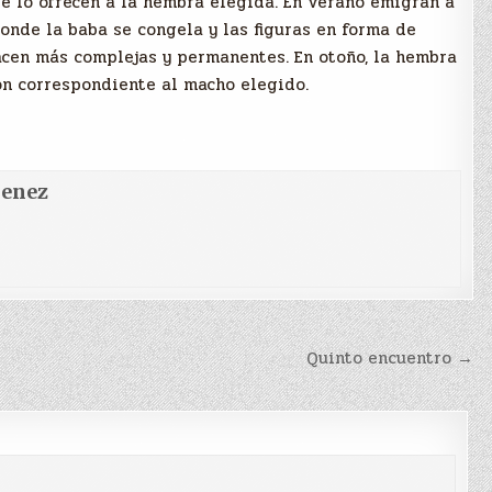
se lo ofrecen a la hembra elegida. En verano emigran a
onde la baba se congela y las figuras en forma de
acen más complejas y permanentes. En otoño, la hembra
n correspondiente al macho elegido.
menez
Quinto encuentro →