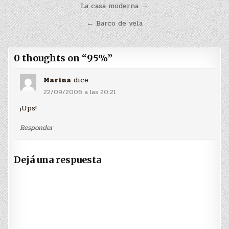
Navegación
La casa moderna →
de
← Barco de vela
entradas
0 thoughts on “
95%
”
Marina
dice:
22/09/2006 a las 20:21
¡Ups!
Responder
Dejá una respuesta