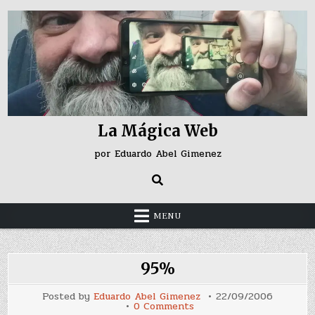
Skip
to
content
La Mágica Web
por Eduardo Abel Gimenez
MENU
95%
Posted by
Eduardo Abel Gimenez
22/09/2006
on
0 Comments