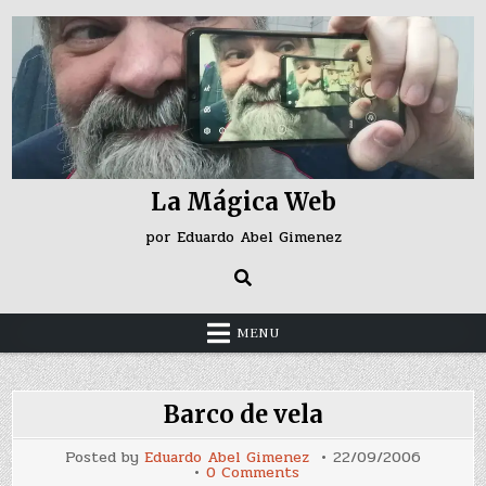
Skip
to
content
La Mágica Web
por Eduardo Abel Gimenez
MENU
Barco de vela
Posted by
Eduardo Abel Gimenez
22/09/2006
on
0 Comments