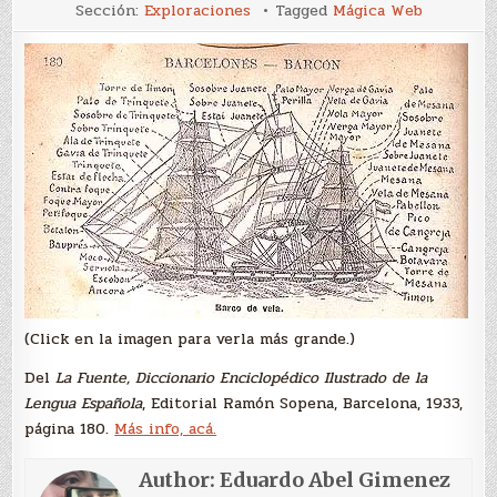
Barco
Sección:
Exploraciones
Tagged
Mágica Web
de
vela
(Click en la imagen para verla más grande.)
Del
La Fuente, Diccionario Enciclopédico Ilustrado de la
Lengua Española
, Editorial Ramón Sopena, Barcelona, 1933,
página 180.
Más info, acá.
Author:
Eduardo Abel Gimenez