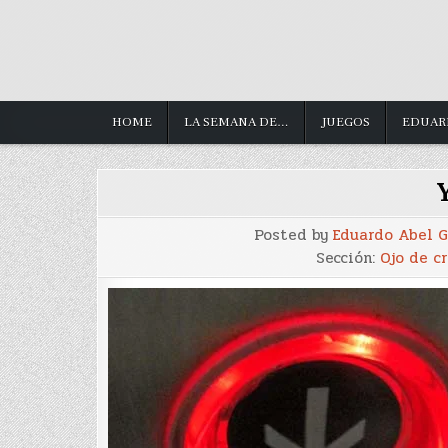
HOME
LA SEMANA DE…
JUEGOS
EDUAR
Posted by
Eduardo Abel 
Sección:
Ojo de cr