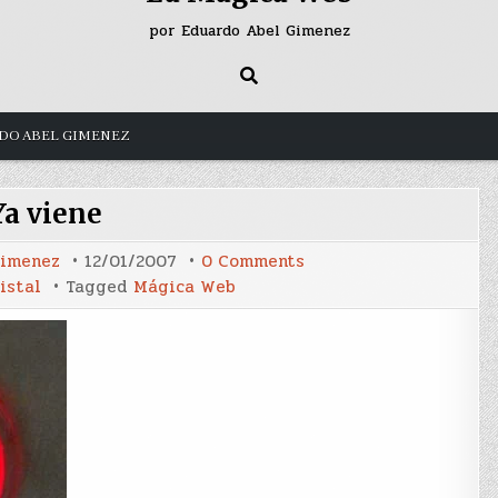
por Eduardo Abel Gimenez
DO ABEL GIMENEZ
Ya viene
on
Gimenez
12/01/2007
0 Comments
Ya
istal
Tagged
Mágica Web
viene