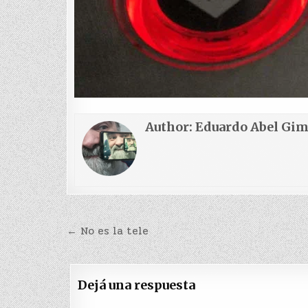
Author:
Eduardo Abel Gi
Navegación
← No es la tele
de
entradas
Dejá una respuesta