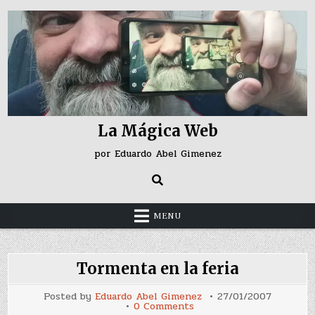
Skip
to
content
La Mágica Web
por Eduardo Abel Gimenez
MENU
Tormenta en la feria
Posted by
Eduardo Abel Gimenez
27/01/2007
on
0 Comments