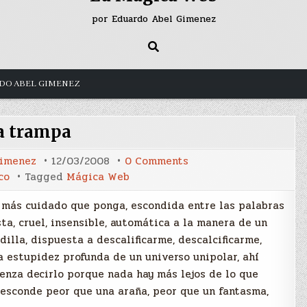
por Eduardo Abel Gimenez
DO ABEL GIMENEZ
a trampa
on
Gimenez
12/03/2008
0 Comments
La
co
Tagged
Mágica Web
trampa
or más cuidado que ponga, escondida entre las palabras
ta, cruel, insensible, automática a la manera de un
dilla, dispuesta a descalificarme, descalcificarme,
a estupidez profunda de un universo unipolar, ahí
nza decirlo porque nada hay más lejos de lo que
 esconde peor que una araña, peor que un fantasma,