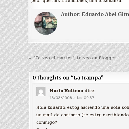
peor que mis intenciones, una enseñanza.
Author:
Eduardo Abel Gi
Navegación
← “Te veo el martes”, te veo en Blogger
de
entradas
0 thoughts on “
La trampa
”
María Molteno
dice:
13/03/2008 a las 09:37
Hola Eduardo, estoy haciendo una nota sobr
un mail de contacto (te estoy escribiend
conmigo?