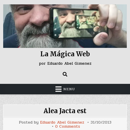
Skip
to
content
La Mágica Web
por Eduardo Abel Gimenez
MENU
Alea Jacta est
Posted by
Eduardo Abel Gimenez
31/10/2013
on
0 Comments