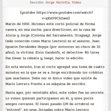
Alea
Sección:
Jorge Varlotta
,
Video
Jacta
est
[youtube https://www.youtube.com/watch?
v=qKxU9Ch2aws]
Marzo de 1991. Hicimos este corto policial de forma
casera, en una noche, para divertirnos, en la casa de
Alicia y Jorge (Colonia del Sacramento, Uruguay). Jorge
(más conocido como Mario Levrero) es el asesino. Juan
Ignacio Fernández Hoppe (por entonces un chico de 10
años), la víctima. Elvio Gandolfo, el detective. Mi tarea
fue llevar la cámara y, luego, hacer la edición.
En esta versión, tras el corto agregué una toma de cuatro
minutos en la que se ve a Jorge escribiendo los créditos
que usaríamos. Debe ser el único video que existe de
Mario Levrero frente a su máquina de escribir.
Hasta ayer, por veintidós años, este video fue un secreto.
Lo vimos quienes participamos en él, y unos pocos
amigos cercanos. El lunes pasado (28 de octubre) se
“estrenó”, en unas Jornadas sobre Mario Levrero