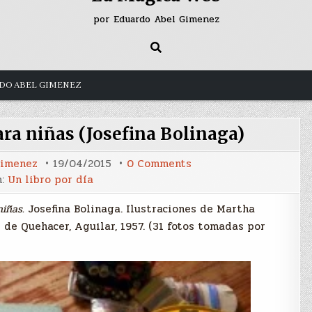
por Eduardo Abel Gimenez
DO ABEL GIMENEZ
ara niñas (Josefina Bolinaga)
on
Gimenez
19/04/2015
0 Comments
Libro
n:
Un libro por día
invitado:
Solo
para
niñas.
Josefina Bolinaga. Ilustraciones de Martha
niñas
(Josefina
 de Quehacer, Aguilar, 1957. (31 fotos tomadas por
Bolinaga)