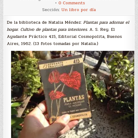
on
0 Comments
Libro
Sección:
Un libro por día
invitado:
Plantas
para
De la biblioteca de Natalia Méndez:
Plantas para adornar el
adornar
el
hogar. Cultivo de plantas para interiores.
A. S. Rey. El
hogar
Ayudante Práctico 415, Editorial Cosmopolita, Buenos
(A.
S.
Aires, 1962. (13 fotos tomadas por Natalia.)
Rey)