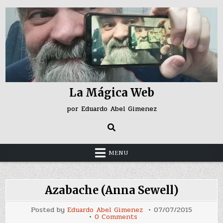
Skip
to
content
La Mágica Web
por Eduardo Abel Gimenez
MENU
Azabache (Anna Sewell)
Posted by
Eduardo Abel Gimenez
07/07/2015
on
0 Comments