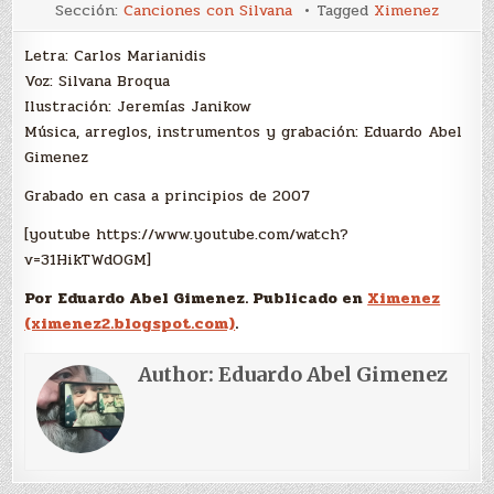
Canciones
Sección:
Canciones con Silvana
Tagged
Ximenez
con
Silvana:
Pintorcito
Letra: Carlos Marianidis
Voz: Silvana Broqua
Ilustración: Jeremías Janikow
Música, arreglos, instrumentos y grabación: Eduardo Abel
Gimenez
Grabado en casa a principios de 2007
[youtube https://www.youtube.com/watch?
v=31HikTWdOGM]
Por Eduardo Abel Gimenez. Publicado en
Ximenez
(ximenez2.blogspot.com)
.
Author:
Eduardo Abel Gimenez