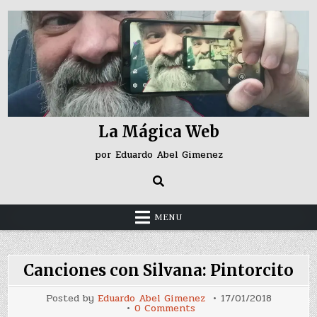
Skip
to
content
La Mágica Web
por Eduardo Abel Gimenez
MENU
Canciones con Silvana: Pintorcito
Posted by
Eduardo Abel Gimenez
17/01/2018
on
0 Comments