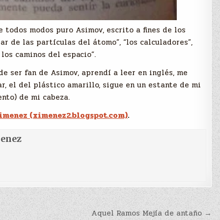
de todos modos puro Asimov, escrito a fines de los
tar de las partículas del átomo”, “los calculadores”,
 los caminos del espacio”.
e ser fan de Asimov, aprendí a leer en inglés, me
r, el del plástico amarillo, sigue en un estante de mi
ento) de mi cabeza.
imenez (ximenez2.blogspot.com)
.
menez
Aquel Ramos Mejía de antaño →