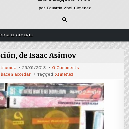
por Eduardo Abel Gimenez
DO ABEL GIMENEZ
ción, de Isaac Asimov
on
Gimenez
29/01/2018
0 Comments
Segunda
 hacen acordar
Tagged
Ximenez
fundación,
de
Isaac
Asimov