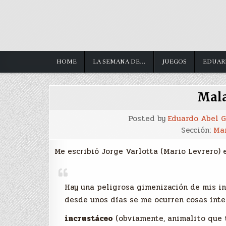
HOME
LA SEMANA DE…
JUEGOS
EDUAR
Mala
Posted by
Eduardo Abel 
Sección:
Mar
Me escribió Jorge Varlotta (Mario Levrero) 
Hay una peligrosa gimenización de mis ins
desde unos días se me ocurren cosas inter
incrustáceo
(obviamente, animalito que t