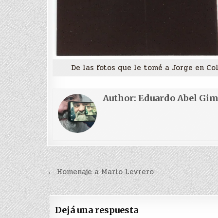
De las fotos que le tomé a Jorge en Col
Author:
Eduardo Abel Gi
Navegación
← Homenaje a Mario Levrero
de
entradas
Dejá una respuesta