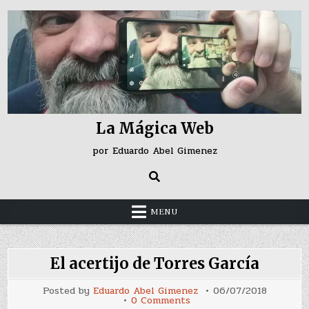
Skip
to
content
La Mágica Web
por Eduardo Abel Gimenez
MENU
El acertijo de Torres García
Posted by
Eduardo Abel Gimenez
06/07/2018
on
0 Comments