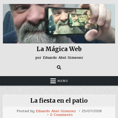
Skip
to
content
La Mágica Web
por Eduardo Abel Gimenez
MENU
La fiesta en el patio
Posted by
Eduardo Abel Gimenez
25/07/2018
on
0 Comments