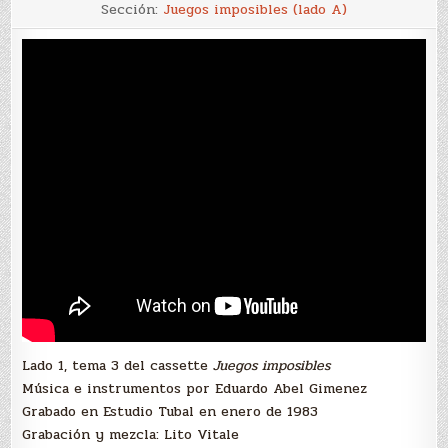
La
Sección:
Juegos imposibles (lado A)
fiesta
en
el
patio
Lado 1, tema 3 del cassette
Juegos imposibles
Música e instrumentos por Eduardo Abel Gimenez
Grabado en Estudio Tubal en enero de 1983
Grabación y mezcla: Lito Vitale