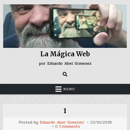
Skip
to
content
La Mágica Web
por Eduardo Abel Gimenez
MENU
1
Posted by
Eduardo Abel Gimenez
22/10/2018
on
0 Comments