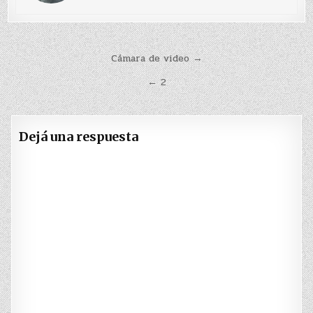
Navegación
Cámara de video →
de
← 2
entradas
Dejá una respuesta