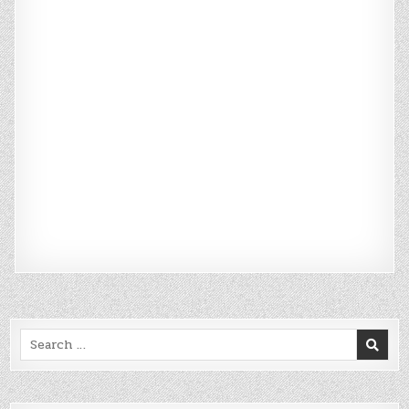
Search
for: