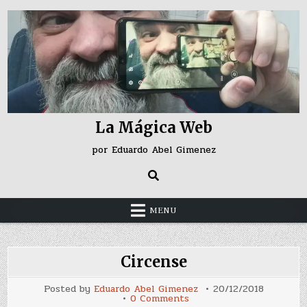
Skip
to
content
La Mágica Web
por Eduardo Abel Gimenez
MENU
Circense
Posted by
Eduardo Abel Gimenez
20/12/2018
on
0 Comments