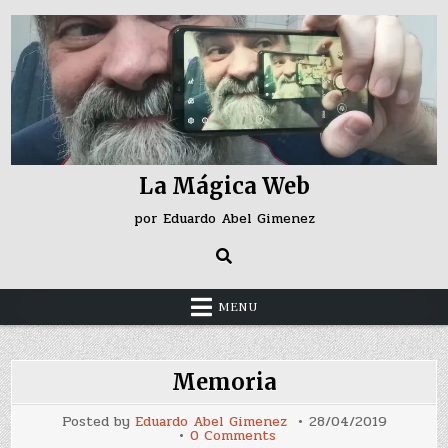
Skip
to
content
La Mágica Web
por Eduardo Abel Gimenez
MENU
Memoria
Posted by
Eduardo Abel Gimenez
28/04/2019
on
0 Comments