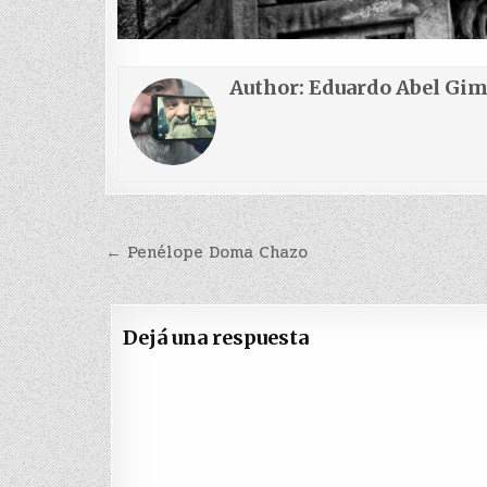
Author:
Eduardo Abel Gi
Navegación
← Penélope Doma Chazo
de
entradas
Dejá una respuesta