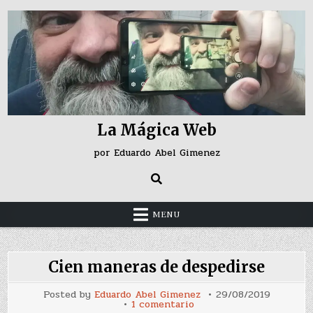
Skip
to
content
La Mágica Web
por Eduardo Abel Gimenez
MENU
Cien maneras de despedirse
Posted by
Eduardo Abel Gimenez
29/08/2019
en
1 comentario