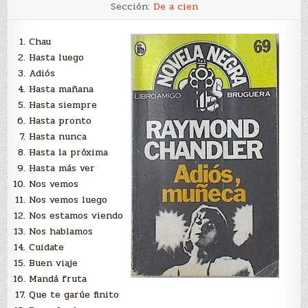
Cien
Sección:
De a cien
maneras
de
despedirse
Chau
Hasta luego
Adiós
Hasta mañana
Hasta siempre
Hasta pronto
Hasta nunca
Hasta la próxima
Hasta más ver
Nos vemos
Nos vemos luego
Nos estamos viendo
Nos hablamos
Cuidate
Buen viaje
Mandá fruta
Que te garúe finito