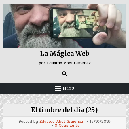
Skip
to
content
La Mágica Web
por Eduardo Abel Gimenez
MENU
El timbre del día (25)
Posted by
Eduardo Abel Gimenez
15/10/2019
on
0 Comments