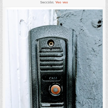
El
Sección:
Veo veo
timbre
del
día
(40)