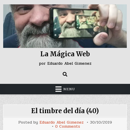
Skip
to
content
La Mágica Web
por Eduardo Abel Gimenez
MENU
El timbre del día (40)
Posted by
Eduardo Abel Gimenez
30/10/2019
on
0 Comments