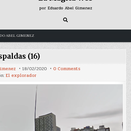
por Eduardo Abel Gimenez
DO ABEL GIMENEZ
spaldas (16)
on
Gimenez
18/02/2020
0 Comments
De
ón:
El explorador
espaldas
(16)