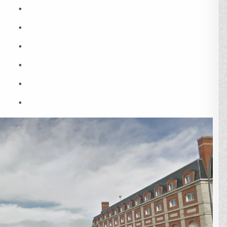
*
*
*
*
*
*