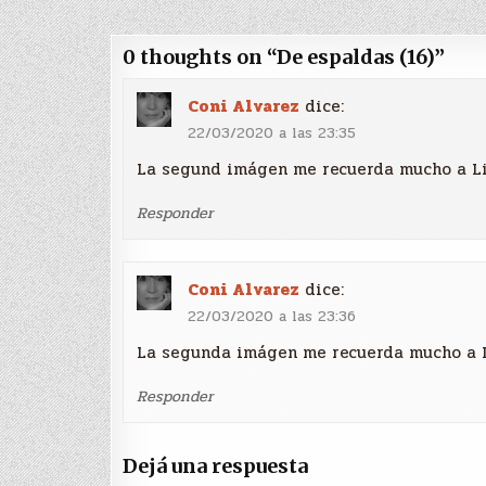
de
entradas
0 thoughts on “
De espaldas (16)
”
Coni Alvarez
dice:
22/03/2020 a las 23:35
La segund imágen me recuerda mucho a Li
Responder
Coni Alvarez
dice:
22/03/2020 a las 23:36
La segunda imágen me recuerda mucho a L
Responder
Dejá una respuesta