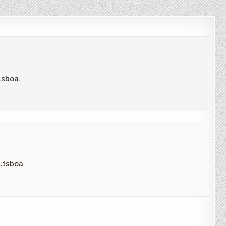
sboa.
isboa.