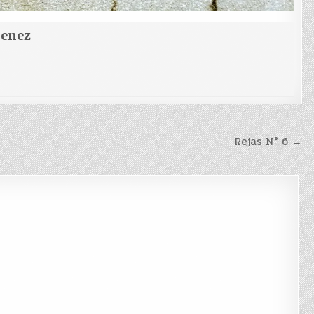
menez
Rejas N° 6 →