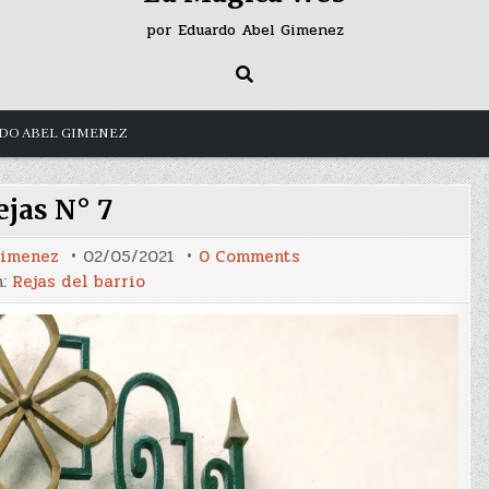
por Eduardo Abel Gimenez
DO ABEL GIMENEZ
ejas N° 7
on
Gimenez
02/05/2021
0 Comments
Rejas
n:
Rejas del barrio
N°
7