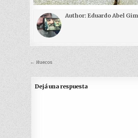
Author:
Eduardo Abel Gi
Navegación
← Huecos
de
entradas
Dejá una respuesta