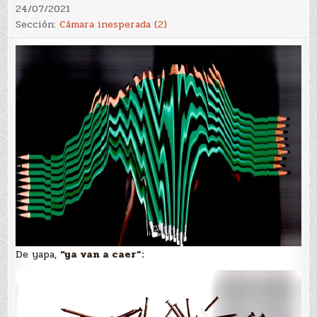
24/07/2021
Sección:
Cámara inesperada (2)
De yapa,
“ya van a caer”: