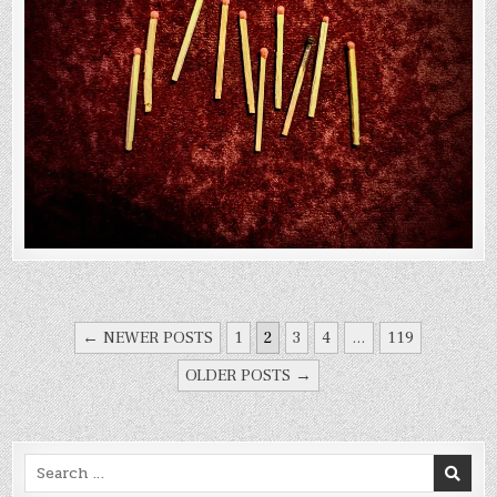
PAGINACIÓN
← NEWER POSTS
1
2
3
4
…
119
DE
OLDER POSTS →
ENTRADAS
Search
for: