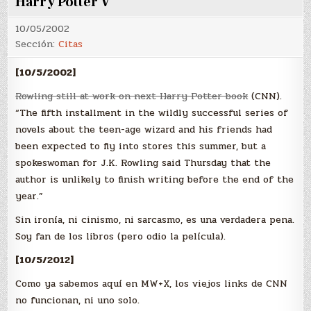
Harry Potter V
10/05/2002
Sección:
Citas
[10/5/2002]
Rowling still at work on next Harry Potter book
(CNN).
“The fifth installment in the wildly successful series of
novels about the teen-age wizard and his friends had
been expected to fly into stores this summer, but a
spokeswoman for J.K. Rowling said Thursday that the
author is unlikely to finish writing before the end of the
year.”
Sin ironía, ni cinismo, ni sarcasmo, es una verdadera pena.
Soy fan de los libros (pero odio la película).
[10/5/2012]
Como ya sabemos aquí en MW+X, los viejos links de CNN
no funcionan, ni uno solo.