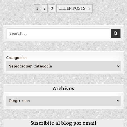
PAGINACIÓN
1
2
3
OLDER POSTS →
DE
ENTRADAS
Search
for:
Categorías
Archivos
Archivos
Suscribite al blog por email