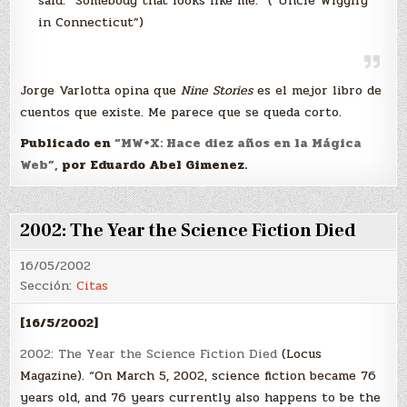
said. “Somebody that looks like me.” (“Uncle Wiggily
in Connecticut”)
Jorge Varlotta opina que
Nine Stories
es el mejor libro de
cuentos que existe. Me parece que se queda corto.
Publicado en
“MW+X: Hace diez años en la Mágica
Web”,
por Eduardo Abel Gimenez.
2002: The Year the Science Fiction Died
16/05/2002
Sección:
Citas
[16/5/2002]
2002: The Year the Science Fiction Died
(Locus
Magazine). “On March 5, 2002, science fiction became 76
years old, and 76 years currently also happens to be the