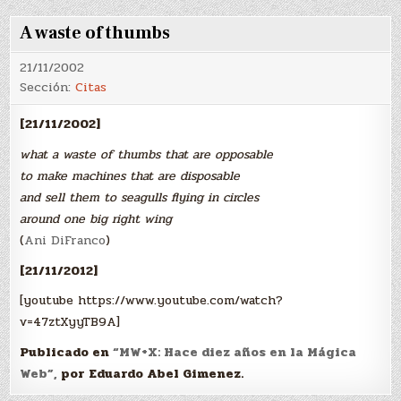
A waste of thumbs
21/11/2002
Sección:
Citas
[21/11/2002]
what a waste of thumbs that are opposable
to make machines that are disposable
and sell them to seagulls flying in circles
around one big right wing
(
Ani DiFranco
)
[21/11/2012]
[youtube https://www.youtube.com/watch?
v=47ztXyyTB9A]
Publicado en
“MW+X: Hace diez años en la Mágica
Web”,
por Eduardo Abel Gimenez.