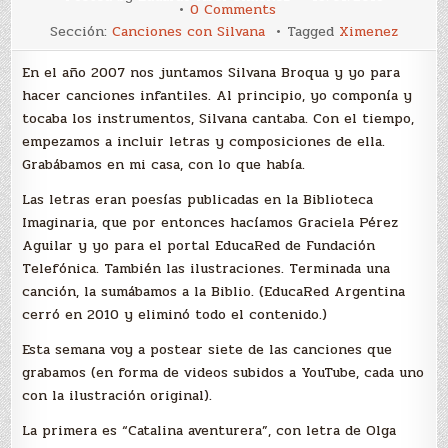
on
0 Comments
Canciones
Sección:
Canciones con Silvana
Tagged
Ximenez
con
Silvana:
Catalina
En el año 2007 nos juntamos Silvana Broqua y yo para
aventurera
hacer canciones infantiles. Al principio, yo componía y
tocaba los instrumentos, Silvana cantaba. Con el tiempo,
empezamos a incluir letras y composiciones de ella.
Grabábamos en mi casa, con lo que había.
Las letras eran poesías publicadas en la Biblioteca
Imaginaria, que por entonces hacíamos Graciela Pérez
Aguilar y yo para el portal EducaRed de Fundación
Telefónica. También las ilustraciones. Terminada una
canción, la sumábamos a la Biblio. (EducaRed Argentina
cerró en 2010 y eliminó todo el contenido.)
Esta semana voy a postear siete de las canciones que
grabamos (en forma de videos subidos a YouTube, cada uno
con la ilustración original).
La primera es “Catalina aventurera”, con letra de Olga