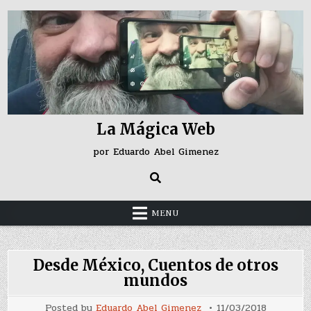
Skip
to
content
La Mágica Web
por Eduardo Abel Gimenez
MENU
Desde México, Cuentos de otros
mundos
Posted by
Eduardo Abel Gimenez
11/03/2018