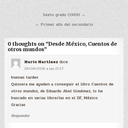
Navegación
Sexto grado (1966) →
de
← Primer año del secundario
entradas
0 thoughts on “
Desde México, Cuentos de
otros mundos
”
Mario Martínez
dice:
28/08/2018 a las 21:37
buenas tardes
Quisiera me ayuden a conseguir el libro Cuentos de
otros mundos, de Eduardo Abel Gimémez, lo he
buscado en varias librerías en el DF, México
Gracias
Responder